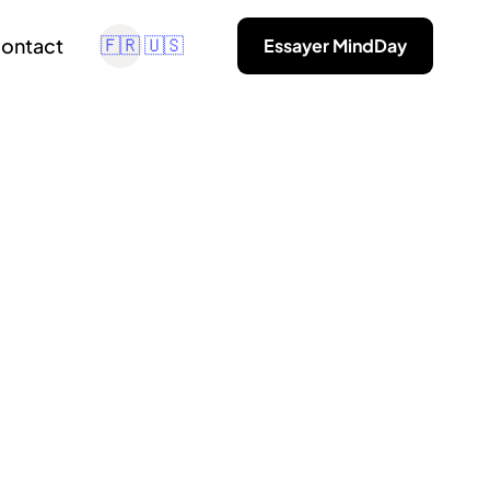
ontact
Essayer MindDay
🇫🇷
🇺🇸