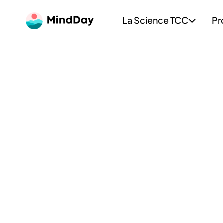
La Science TCC
Pr
