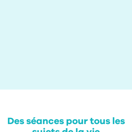
Disponible dans votre poche, MindDay vous aide
au moment où vous en avez le plus besoin,
quelque soit votre emploi du temps.
Télécharger l’app
Des séances pour tous les