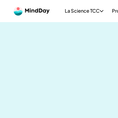
La Science TCC
Pr
