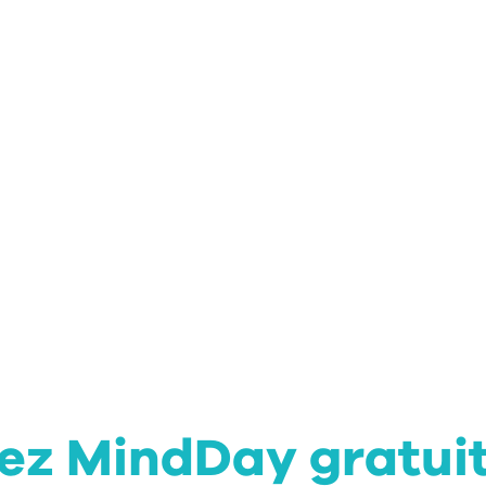
rez MindDay gratui