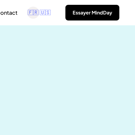
ontact
Essayer MindDay
🇫🇷
🇺🇸