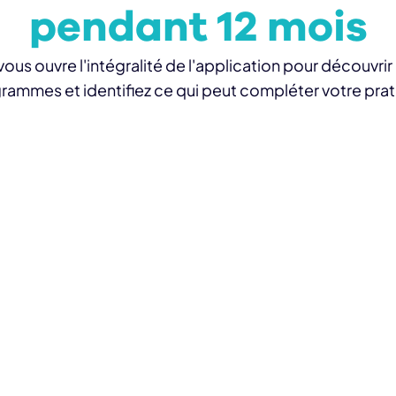
pendant 12 mois
ous ouvre l'intégralité de l'application pour découvrir 
rammes et identifiez ce qui peut compléter votre prat
P
structurées
j
t les patients à
nements, mieux
Ce
ismes et commencer à
tr
nitier un changement
e