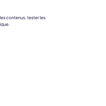
les contenus, tester les
ique.
rogrammes thématiques de 30
ours
ntrés sur une problématique spécifique, un
ouble particulier (sommeil, TDA/H…), ou
ncore un mode d’abord thérapeutique tel que