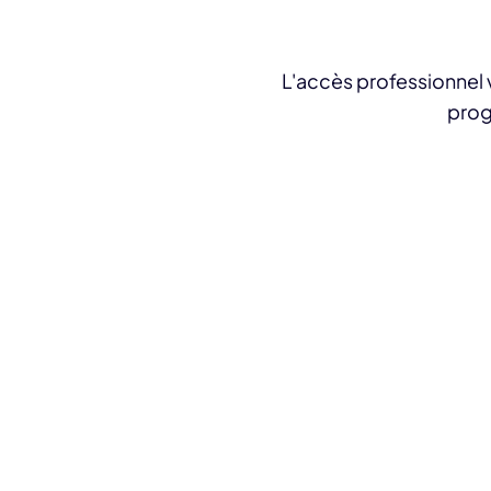
L'accès professionnel v
prog
Séances guidées 
Les séances accompagnen
observer leurs fonction
comprendre leurs mécan
agir concrètement pour i