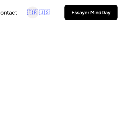
ontact
Essayer MindDay
🇫🇷
🇺🇸