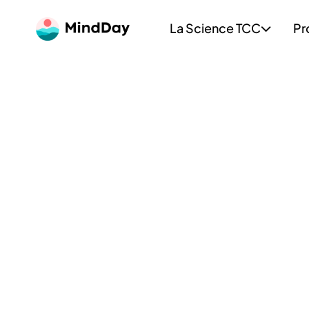
La Science TCC
Pr
