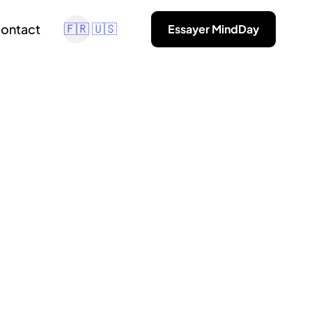
ontact
Essayer MindDay
🇫🇷
🇺🇸