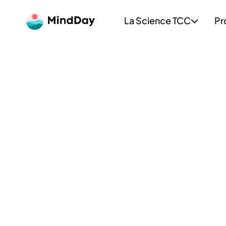
La Science TCC
Pr
